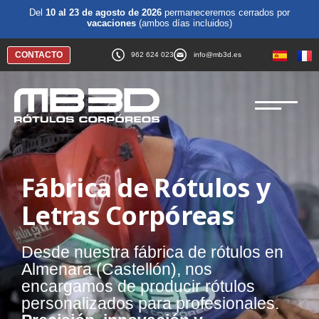
Del
10 al 23 de agosto de 2026
permaneceremos cerrados por
vacaciones
(ambos días incluidos)
CONTACTO
962 624 023
info@mb3d.es
Fábrica de Rótulos y
Letras Corpóreas
Desde nuestra fábrica de rótulos en
Almenara (Castellón), nos
encargamos de producir rótulos
personalizados para profesionales.