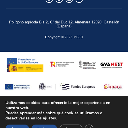
Polígono agrícola Bis 2, C/ del Duc 12, Almenara 12590, Castellón
(España)
Copyright © 2025 MB3D
“Esport Reclam ha sido beneficiaria de Fondos Europeos, cuyo objetivo es la mejora de
Utilizamos cookies para ofrecerte la mejor experiencia en
nuestra web.
la competitividad de las PYMES, y gracias al cual ha puesto en marcha un Plan de
Puedes aprender más sobre qué cookies utilizamos o
Acción con el objetivo de reforzar la digitalización y la competitividad de las pymes
desactivarlas en los
ajustes
.
durante el año 2025. Para ello ha contado con el apoyo del Programa Pyme Digital de la
CERRAR EL BANNER
Cámara de Comercio de Castellón. #EuropaSeSiente”