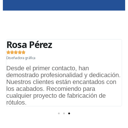
Rosa Pérez





Diseñadora gráfica
D
a
Desde el primer contacto, han
demostrado profesionalidad y dedicación.
e
Nuestros clientes están encantados con
e
los acabados. Recomiendo para
e
cualquier proyecto de fabricación de
i
rótulos.